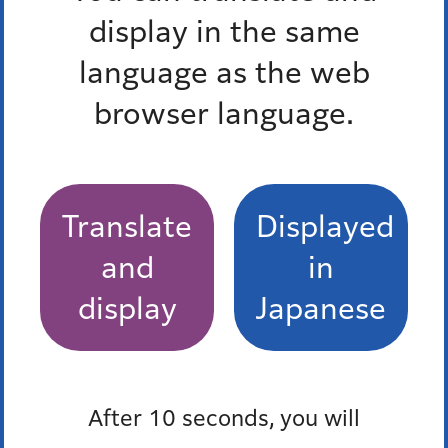
揚水施設（井戸）に関する届出
display in the same
公害等調整委員会
language as the web
browser language.
もっとみる
Pick up
Translate
Displayed
オンラインサービス
and
in
窓口混雑状況
display
Japanese
報道発表
防災ポータル
After 10 seconds, you will