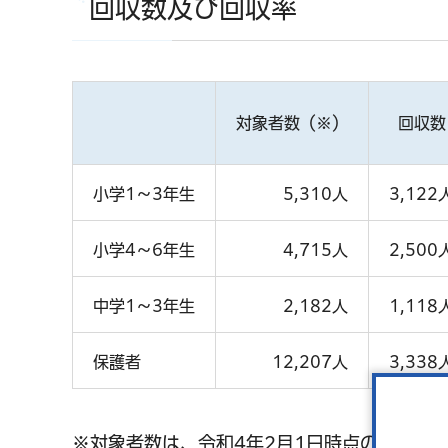
回収数及び回収率
対象者数（※）
回収数
小学1～3年生
5,310人
3,122
小学4～6年生
4,715人
2,500
中学1～3年生
2,182人
1,118
保護者
12,207人
3,338
※対象者数は、令和4年2月1日時点のものです