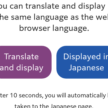
ou can translate and display 
the same language as the we
browser language.
ゲームに関する実態調査結果報告書（概要版）（PDF：
ームに関する実態調査結果報告書（PDF：3,721KB
Translate
Displayed i
and display
Japanese
102KB）
092KB）
ter 10 seconds, you will automatically
taken to the Japanese page.