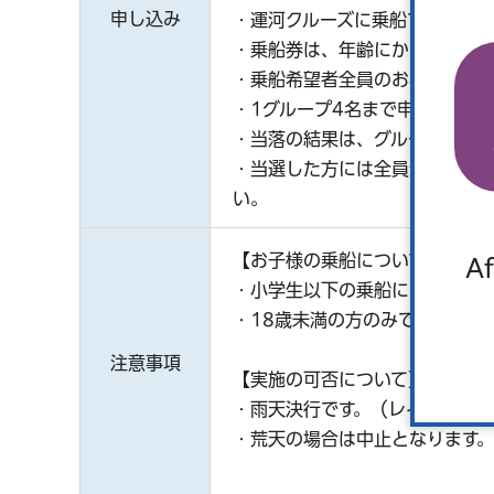
申し込み
・運河クルーズに乗船できるのは
・乗船券は、年齢にかかわらず1
・乗船希望者全員のお名前等を
・1グループ4名まで申し込めま
・当落の結果は、グループの代
・当選した方には全員分の乗船
い。
【お子様の乗船について】
Af
・小学生以下の乗船には、大人（
・18歳未満の方のみで参加希望
注意事項
【実施の可否について】
・雨天決行です。（レインコー
・荒天の場合は中止となります。