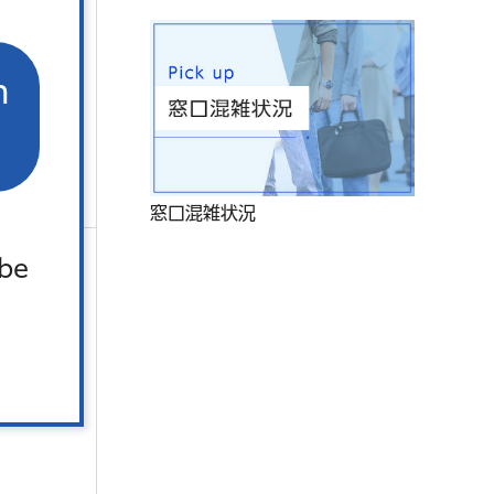
n
ちくださ
窓口混雑状況
 be