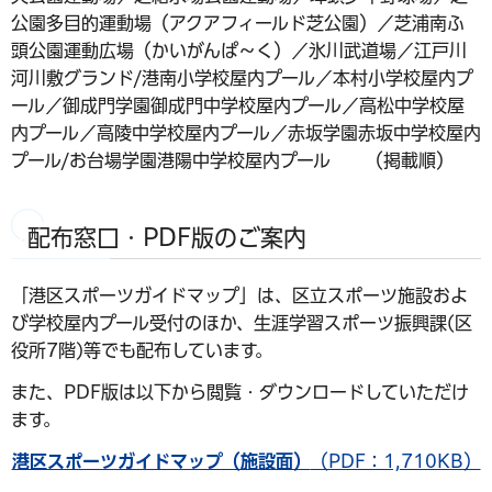
公園多目的運動場（アクアフィールド芝公園）／芝浦南ふ
頭公園運動広場（かいがんぱ～く）／氷川武道場／江戸川
河川敷グランド/港南小学校屋内プール／本村小学校屋内プ
ール／御成門学園御成門中学校屋内プール／高松中学校屋
内プール／高陵中学校屋内プール／赤坂学園赤坂中学校屋内
プール/お台場学園港陽中学校屋内プール （掲載順）
配布窓口・PDF版のご案内
「港区スポーツガイドマップ」は、区立スポーツ施設およ
び学校屋内プール受付のほか、生涯学習スポーツ振興課(区
役所7階)等でも配布しています。
また、PDF版は以下から閲覧・ダウンロードしていただけ
ます。
港区スポーツガイドマップ（施設面）
（PDF：1,710KB）