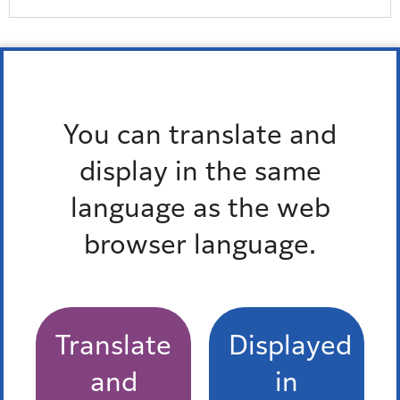
お問い合わせ
You can translate and
所属課室：教育委員会事務局教育推進部生涯学習スポ
ーツ振興課スポーツ振興係
display in the same
電話番号：
03-3578-2750
language as the web
外国語対応が必要な人、通訳オペレーター、区の職員の
browser language.
3人で会話ができます。
多言語対応三者通話サービス
Translate
Displayed
and
in