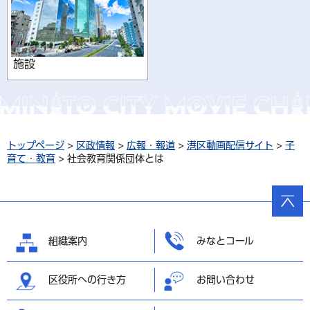
施設
トップページ
>
区政情報
>
広報・報道
>
港区動画配信サイト
>
子
育て・教育
> 社会教育関係団体とは
ページ
の先頭
へ戻る
組織案内
みなとコール
区役所への行き方
お問い合わせ