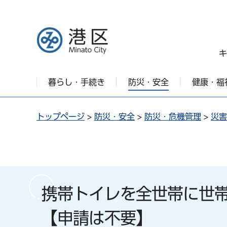
港区
キ
暮らし・手続き
防災・安全
健康・福
トップページ
>
防災・安全
>
防災・危機管理
>
災害
携帯トイレを全世帯に世
【申請は不要】