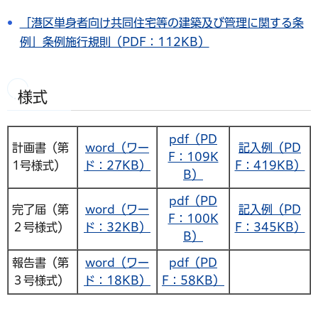
「港区単身者向け共同住宅等の建築及び管理に関する条
例」条例施行規則（PDF：112KB）
様式
pdf（PD
計画書（第
word（ワー
記入例（PD
F：109K
1号様式）
ド：27KB）
F：419KB）
B）
pdf（PD
完了届（第
word（ワー
記入例（PD
F：100K
２号様式）
ド：32KB）
F：345KB）
B）
報告書（第
word（ワー
pdf（PD
３号様式）
ド：18KB）
F：58KB）