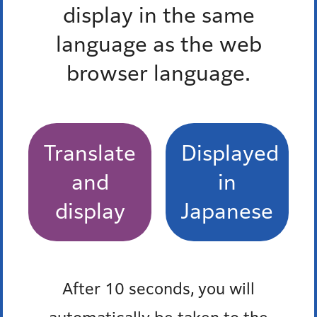
display in the same
多言語対応三者通話サービス
language as the web
browser language.
届出・手続等
Translate
Displayed
東京都福祉のまちづくり条例
and
in
建築物省エネ法（建築物のエネルギー消費性能の
display
Japanese
向上等に関する法律）
住宅等の付置義務
After 10 seconds, you will
単身者向け共同住宅等（ワンルームマンション