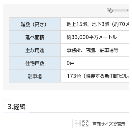
地上15階、地下3階（約70メ
階数（高さ）
約33,000平方メートル
延べ面積
事務所、店舗、駐車場等
主な用途
0戸
住宅戸数
173台（隣接する新田町ビル
駐車場
3.経緯
画面サイズで表示