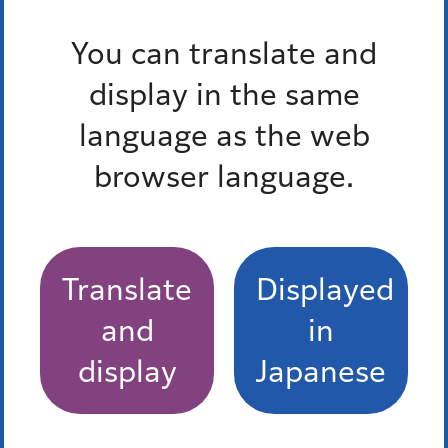
白金一丁目西部中地区第一種市街地再開発事業
You can translate and
都市再生・市街地整備
display in the same
language as the web
最近チェックしたページ
browser language.
最近、チェックしたページはありません。
Translate
Displayed
お問い合わせ
and
in
display
Japanese
所属課室：街づくり支援部開発指導課再開発担当
電話番号：
03-3578-2245
ファックス番号：03-3578-2249