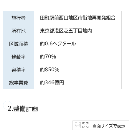
田町駅前西口地区市街地再開発組合
施行者
東京都港区芝五丁目地内
所在地
約0.6ヘクタール
区域面積
約70％
建蔽率
約850％
容積率
約346億円
総事業費
2.整備計画
画面サイズで表示