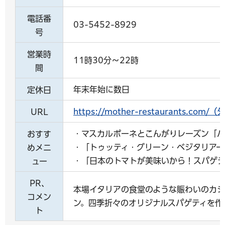
電話番
03-5452-8929
号
営業時
11時30分～22時
間
年末年始に数日
定休日
https://mother-restaurants.c
URL
・マスカルポーネとこんがりレーズン「
おすす
・「トゥッティ・グリーン・ベジタリアー
めメニ
・「日本のトマトが美味いから！スパゲテ
ュー
PR、
本場イタリアの食堂のような賑わいのカジ
コメン
ン。四季折々のオリジナルスパゲティを作
ト