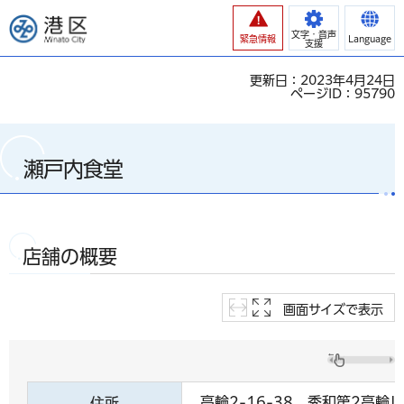
港区
文字・音声
緊急情報
Language
支援
更新日：2023年4月24日
ページID：95790
瀬戸内食堂
店舗の概要
画面サイズで表示
高輪2-16-38 秀和第2高輪
住所