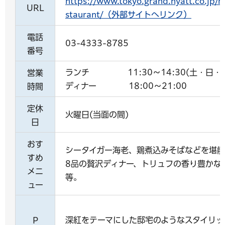
https://www.tokyo.grand.hyatt.co.jp/r
URL
staurant/（外部サイトへリンク）
電話
03-4333-8785
番号
ランチ 11:30～14:30(土・日・祝
営業
ディナー 18:00～21:00
時間
定休
火曜日(当面の間)
日
おす
シータイガー海老、鶏煮込みそばなどを堪
すめ
8品の贅沢ディナー、トリュフの香り豊かな
メニ
等。
ュー
深紅をテーマにした邸宅のようなスタイリッ
P