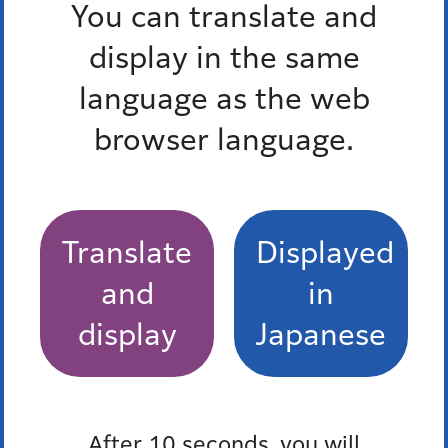
You can translate and
多言語対応三者通話サービス
display in the same
language as the web
browser language.
港区食べきり協力店登録制度
福島屋
Translate
Displayed
しんばし 初藤
and
in
display
Japanese
有限会社 浜松屋
KAZUSAYA
After 10 seconds, you will
ムサシヤ