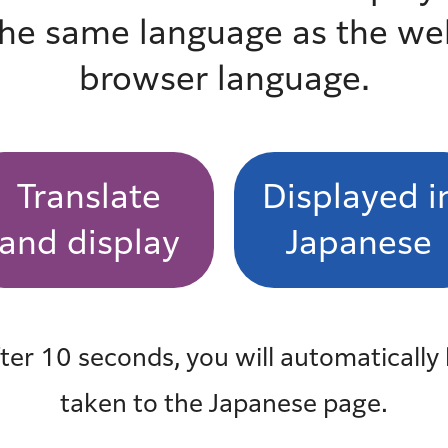
the same language as the we
和4年10月31日（月曜日）まで
browser language.
Translate
Displayed i
和4年12月31日（土曜日）まで
and display
Japanese
ご確認ください。
ter 10 seconds, you will automatically
taken to the Japanese page.