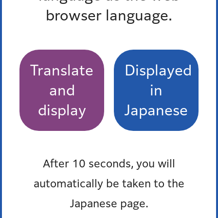
browser language.
Pick up
オンラインサービス
Translate
Displayed
窓口混雑状況
and
in
display
Japanese
報道発表
防災ポータル
After 10 seconds, you will
automatically be taken to the
Japanese page.