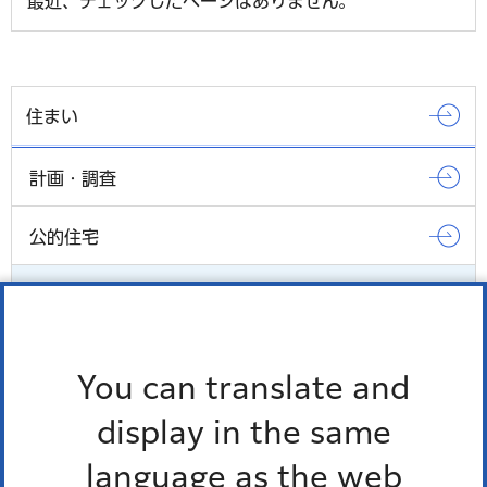
最近、チェックしたページはありません。
住まい
計画・調査
公的住宅
民間住宅等の支援
分譲マンションの建替え
You can translate and
令和7年マンション標準管理規約の改正について
display in the same
language as the web
もっとみる