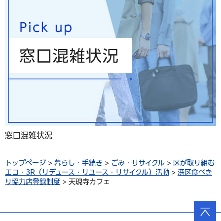
窓口混雑状況
トップページ
>
暮らし・手続き
>
ごみ・リサイクル
>
区が取り組む
エコ・3R（リデュース・リユース・リサイクル）活動
>
港区食べき
り協力店登録制度
> 天現寺カフェ
ページ
の先頭