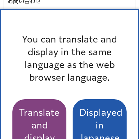
お問い合わせ
所属課室：環境リサイクル支援部みなとリサイクル清掃
事務所ごみ減量・資源化推進係
電話番号：
03-3450-8025
You can translate and
ファックス番号：03-3450-8063
display in the same
外国語対応が必要な人、通訳オペレーター、区の職員の
language as the web
3人で会話ができます。
多言語対応三者通話サービス
browser language.
Translate
Displayed
港区食べきり協力店登録制度
and
in
display
Japanese