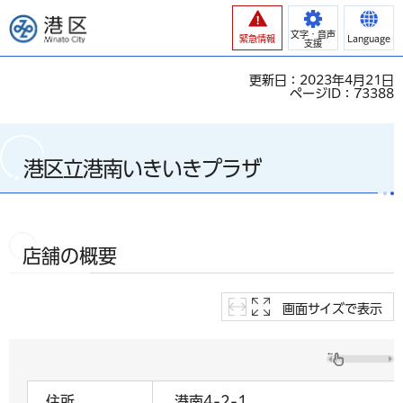
港区
文字・音声
緊急情報
Language
支援
更新日：2023年4月21日
ページID：73388
港区立港南いきいきプラザ
店舗の概要
画面サイズで表示
住所
港南4-2-1