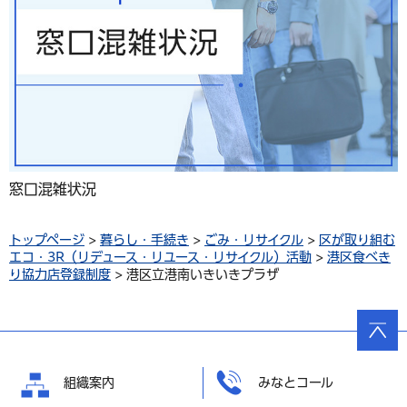
窓口混雑状況
トップページ
>
暮らし・手続き
>
ごみ・リサイクル
>
区が取り組む
エコ・3R（リデュース・リユース・リサイクル）活動
>
港区食べき
り協力店登録制度
> 港区立港南いきいきプラザ
ページ
の先頭
へ戻る
組織案内
みなとコール