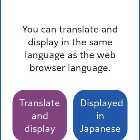
事務所ごみ減量・資源化推進係
電話番号：
03-3450-8025
ファックス番号：03-3450-8063
You can translate and
外国語対応が必要な人、通訳オペレーター、区の職員の
display in the same
3人で会話ができます。
多言語対応三者通話サービス
language as the web
browser language.
Translate
Displayed
港区食べきり協力店登録制度
and
in
福島屋
display
Japanese
しんばし 初藤