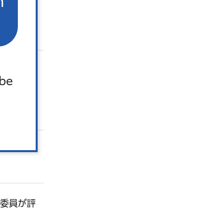
n
 be
考委員が評