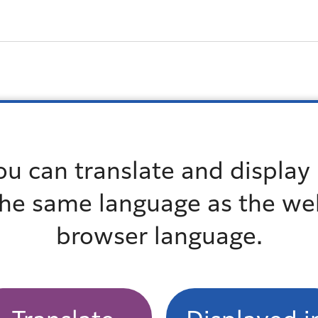
ステム監査技術者
クル支援部長
ou can translate and display 
ステム情報系・准教授
the same language as the we
ュニケーションズ合同会社 代表社員
browser language.
公共団体の経営財務マネジメントアドバイザー
情報政策課長