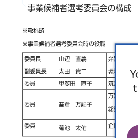
事業候補者選考委員会の構成
※敬称略
※事業候補者選考委員会時の役職
委員長
山辺 直義
弁護士・シ
副委員長
太田 貴二
環境リサイ
Y
委員
甲斐田 直子
筑波大学シ
万記子コミ
委員
髙倉 万記子
総務省地方
委員
企画経営部
菊池 太佑