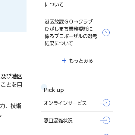
について
港区放課ＧＯ→クラブ
ひがしまち業務委託に
係るプロポーザルの選考
結果について
もっとみる
例及び港区
ることを目
Pick up
オンラインサービス
力、技術
。
窓口混雑状況