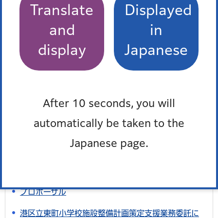
Translate
Displayed
よくある質問
and
in
特によくある質問
display
Japanese
区のホームページで入札情報（契約情報）を知りた
い。
After 10 seconds, you will
よくある質問一覧
automatically be taken to the
Japanese page.
このページを見た人はこんなページも見て
います
プロポーザル
港区立東町小学校施設整備計画策定支援業務委託に