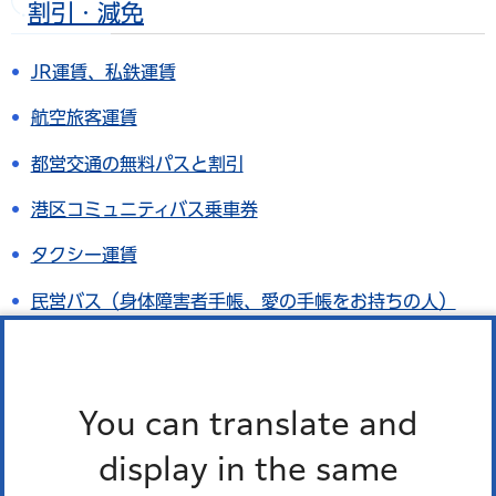
割引・減免
JR運賃、私鉄運賃
航空旅客運賃
都営交通の無料パスと割引
港区コミュニティバス乗車券
タクシー運賃
民営バス（身体障害者手帳、愛の手帳をお持ちの人）
有料道路通行料金
フェリー旅客運賃
You can translate and
携帯電話使用料など
display in the same
水道・下水道料金